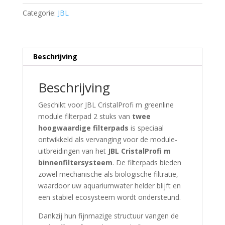
m
Categorie:
JBL
greenline
module
filterpad
2
Beschrijving
stuks
quantity
Beschrijving
Geschikt voor JBL CristalProfi m greenline
module filterpad 2 stuks van
twee
hoogwaardige filterpads
is speciaal
ontwikkeld als vervanging voor de module-
uitbreidingen van het
JBL CristalProfi m
binnenfiltersysteem
. De filterpads bieden
zowel mechanische als biologische filtratie,
waardoor uw aquariumwater helder blijft en
een stabiel ecosysteem wordt ondersteund.
Dankzij hun fijnmazige structuur vangen de