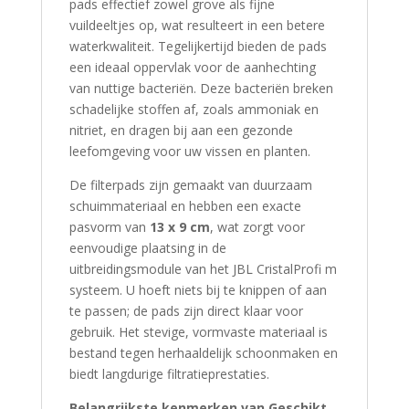
pads effectief zowel grove als fijne
vuildeeltjes op, wat resulteert in een betere
waterkwaliteit. Tegelijkertijd bieden de pads
een ideaal oppervlak voor de aanhechting
van nuttige bacteriën. Deze bacteriën breken
schadelijke stoffen af, zoals ammoniak en
nitriet, en dragen bij aan een gezonde
leefomgeving voor uw vissen en planten.
De filterpads zijn gemaakt van duurzaam
schuimmateriaal en hebben een exacte
pasvorm van
13 x 9 cm
, wat zorgt voor
eenvoudige plaatsing in de
uitbreidingsmodule van het JBL CristalProfi m
systeem. U hoeft niets bij te knippen of aan
te passen; de pads zijn direct klaar voor
gebruik. Het stevige, vormvaste materiaal is
bestand tegen herhaaldelijk schoonmaken en
biedt langdurige filtratieprestaties.
Belangrijkste kenmerken van Geschikt