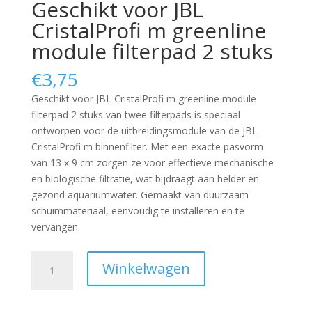
Geschikt voor JBL
CristalProfi m greenline
module filterpad 2 stuks
€
3,75
Geschikt voor JBL CristalProfi m greenline module
filterpad 2 stuks van twee filterpads is speciaal
ontworpen voor de uitbreidingsmodule van de JBL
CristalProfi m binnenfilter.
Met een exacte pasvorm
van 13 x 9 cm zorgen ze voor effectieve mechanische
en biologische filtratie, wat bijdraagt aan helder en
gezond aquariumwater.
Gemaakt van duurzaam
schuimmateriaal, eenvoudig te installeren en te
vervangen.
Geschikt
Winkelwagen
voor
JBL
CristalProfi