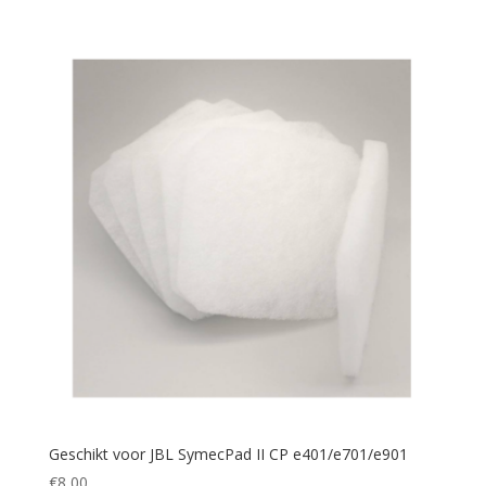
Geschikt voor JBL SymecPad II CP e401/e701/e901
€
8,00