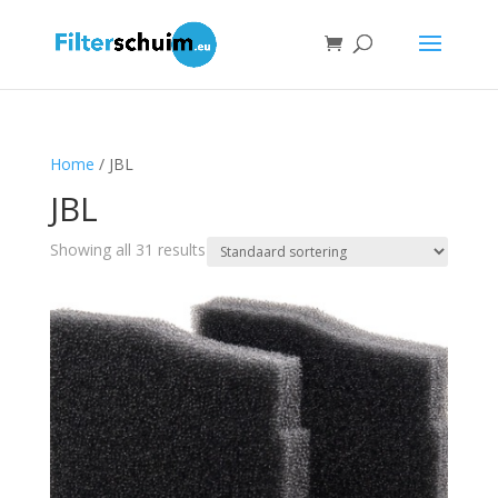
Home
/ JBL
JBL
Showing all 31 results