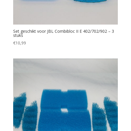
Set geschikt voor JBL Combibloc II E 402/702/902 – 3
stuks
€
10,99