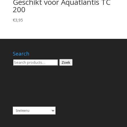
Geschikt voor Aquatlantis TC
200
€
3,95
Search
Zoeken
Zoek
voor: