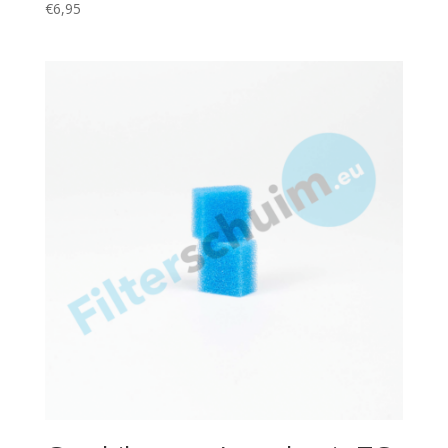
€
6,95