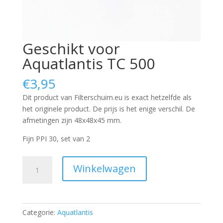
Geschikt voor
Aquatlantis TC 500
€
3,95
Dit product van Filterschuim.eu is exact hetzelfde als
het originele product. De prijs is het enige verschil. De
afmetingen zijn 48x48x45 mm.
Fijn PPI 30, set van 2
Geschikt
Winkelwagen
voor
Aquatlantis
TC
500
Categorie:
Aquatlantis
quantity