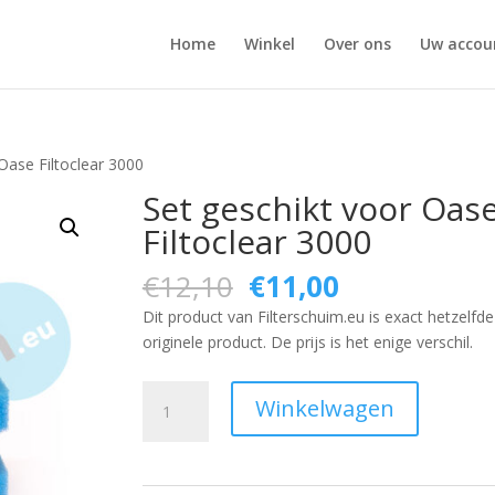
Home
Winkel
Over ons
Uw accou
Oase Filtoclear 3000
Set geschikt voor Oas
Filtoclear 3000
Original
Current
€
12,10
€
11,00
price
price
Dit product van Filterschuim.eu is exact hetzelfde
was:
is:
originele product. De prijs is het enige verschil.
€12,10.
€11,00.
Set
Winkelwagen
geschikt
voor
Oase
Filtoclear