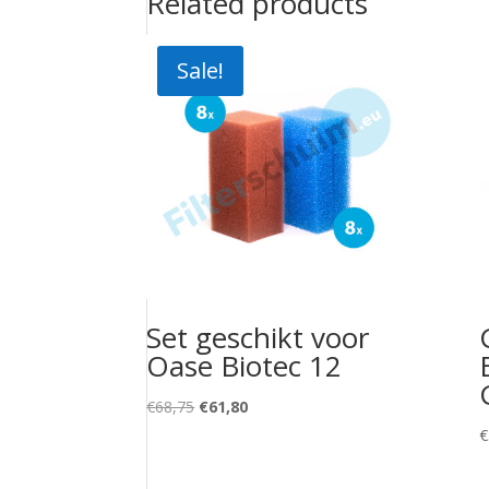
Related products
Sale!
Set geschikt voor
Oase Biotec 12
Original
Current
€
68,75
€
61,80
price
price
€
was:
is:
€68,75.
€61,80.