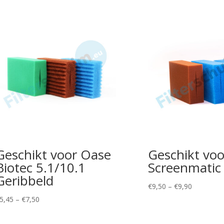
Geschikt voor Oase
Geschikt vo
Biotec 5.1/10.1
Screenmatic
Geribbeld
Price
€
9,50
–
€
9,90
range:
Price
5,45
–
€
7,50
€9,50
range:
through
€5,45