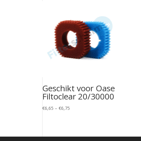
Geschikt voor Oase
Filtoclear 20/30000
Price
€
6,65
–
€
6,75
range:
€6,65
through
€6,75