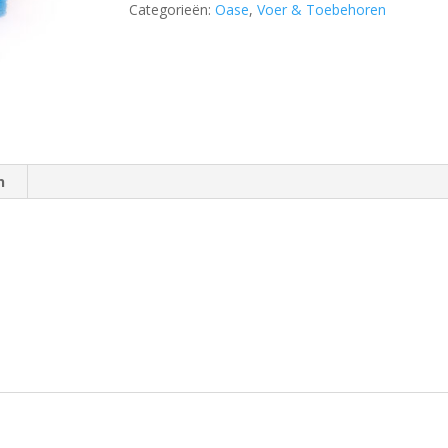
Categorieën:
Oase
,
Voer & Toebehoren
3000
quantity
n