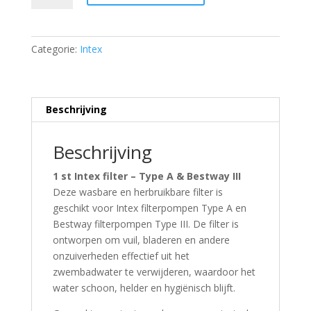
Intex
filter
-
Categorie:
Intex
Type
A
&
Bestway
Beschrijving
III
-
Beschrijving
1
st.
1 st Intex filter – Type A & Bestway III
wasbaar
Deze wasbare en herbruikbare filter is
en
geschikt voor Intex filterpompen Type A en
herbruikbaar
Bestway filterpompen Type III. De filter is
quantity
ontworpen om vuil, bladeren en andere
onzuiverheden effectief uit het
zwembadwater te verwijderen, waardoor het
water schoon, helder en hygiënisch blijft.