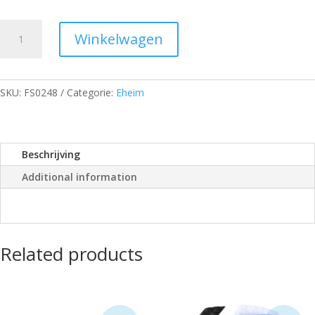
Geschikt
Winkelwagen
voor
Eheim
Classic
600
SKU:
FS0248
Categorie:
Eheim
quantity
Beschrijving
Additional information
Related products