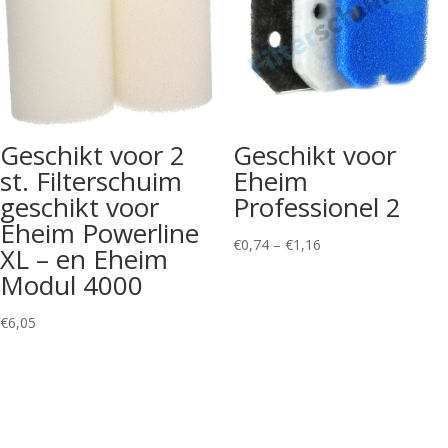
Geschikt voor 2
Geschikt voor
st. Filterschuim
Eheim
geschikt voor
Professionel 2
Eheim Powerline
Price
€
0,74
–
€
1,16
XL – en Eheim
range:
Modul 4000
€0,74
through
€
6,05
€1,16