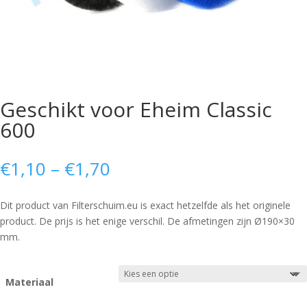
Geschikt voor Eheim Classic
600
Price
€
1,10
–
€
1,70
range:
€1,10
Dit product van Filterschuim.eu is exact hetzelfde als het originele
through
product. De prijs is het enige verschil. De afmetingen zijn Ø190×30
€1,70
mm.
Materiaal