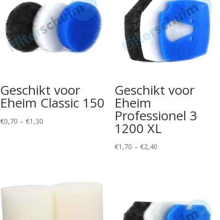
Geschikt voor
Geschikt voor
Eheim Classic 150
Eheim
Professionel 3
Price
€
0,70
–
€
1,30
1200 XL
range:
€0,70
Price
€
1,70
–
€
2,40
through
range:
€1,30
€1,70
through
€2,40