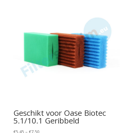
through
€6,75
Geschikt voor Oase Biotec
5.1/10.1 Geribbeld
Price
€
5,45
–
€
7,50