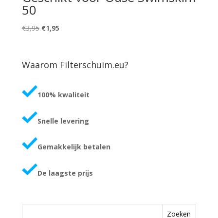
50
Original
Current
€
3,95
€
1,95
price
price
was:
is:
€3,95.
€1,95.
Waarom Filterschuim.eu?
100% kwaliteit
Snelle levering
Gemakkelijk betalen
De laagste prijs
Zoeken