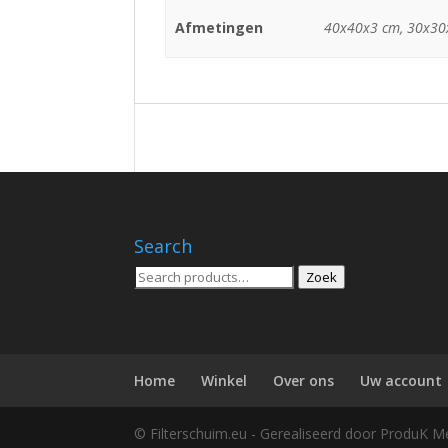
Afmetingen
40x40x3 cm, 30x30
Search
Zoeken
Zoek
voor:
Home
Winkel
Over ons
Uw account
© Filterschuim.eu - Gerealiseerd door ProduK M