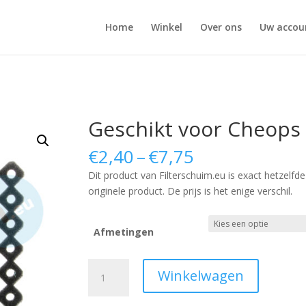
Home
Winkel
Over ons
Uw accou
Geschikt voor Cheops
Price
€
2,40
–
€
7,75
range:
Dit product van Filterschuim.eu is exact hetzelfde
€2,40
originele product. De prijs is het enige verschil.
through
€7,75
Afmetingen
Geschikt
Winkelwagen
voor
Cheops