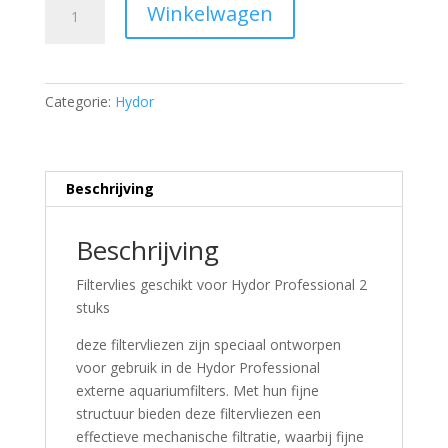
Winkelwagen
geschikt
voor
Hydor
Professional
Categorie:
Hydor
450-
600
2
stuks
Beschrijving
quantity
Beschrijving
Filtervlies geschikt voor Hydor Professional 2
stuks
deze filtervliezen zijn speciaal ontworpen
voor gebruik in de Hydor Professional
externe aquariumfilters.
Met hun fijne
structuur bieden deze filtervliezen een
effectieve mechanische filtratie, waarbij fijne