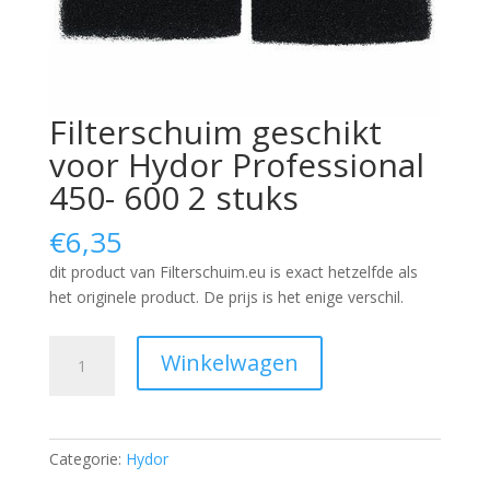
Filterschuim geschikt
voor Hydor Professional
450- 600 2 stuks
€
6,35
dit product van Filterschuim.eu is exact hetzelfde als
het originele product. De prijs is het enige verschil.
Filterschuim
Winkelwagen
geschikt
voor
Hydor
Professional
Categorie:
Hydor
450-