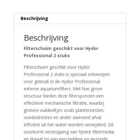
600
2
stuks
Beschrijving
quantity
Beschrijving
Filterschuim geschikt voor Hydor
Professional 2 stuks
Filterschuim geschikt voor Hydor
Professional 2 stuks is speciaal ontworpen
voor gebruik in de Hydor Professional
externe aquariumfilters.
Met hun grove
structuur bieden deze filtersponzen een
effectieve mechanische filtratie, waarbij
grotere vuildeeltjes zoals plantenresten,
voedselresten en ander zwevend afval
efficiënt uit het water worden verwijderd.
Dit
voorkomt verstopping van fijnere filtermedia
en draagt bij aan een heldere en gezonde