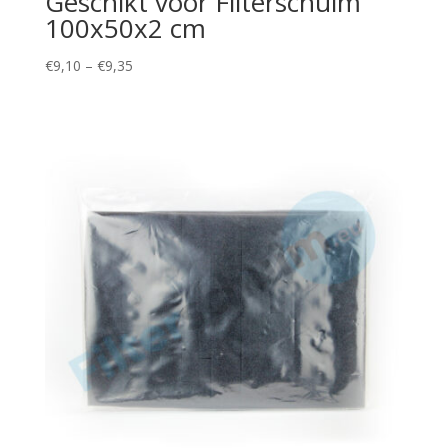
Geschikt voor Filterschuim
100x50x2 cm
Price
€
9,10
–
€
9,35
range:
€9,10
through
€9,35