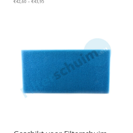
Price
€
42,60
–
€
43,95
range:
€42,60
through
€43,95