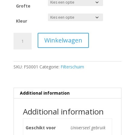
Grofte
Kleur
Geschikt
Winkelwagen
voor
Filterschuim
50x50x2
cm
SKU:
FS0001
Categorie:
Filterschuim
quantity
Additional information
Additional information
Geschikt voor
Universeel gebruik