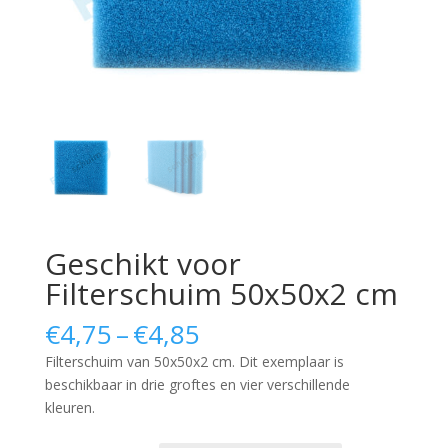
Geschikt voor
Filterschuim 50x50x2 cm
Price
€
4,75
–
€
4,85
range:
Filterschuim van 50x50x2 cm. Dit exemplaar is
€4,75
beschikbaar in drie groftes en vier verschillende
through
kleuren.
€4,85