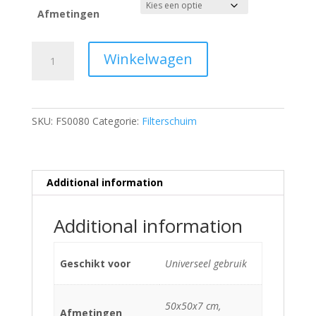
Afmetingen
Geschikt
Winkelwagen
voor
Filterschuim
(T-
profiel)
SKU:
FS0080
Categorie:
Filterschuim
quantity
Additional information
Additional information
Geschikt voor
Universeel gebruik
50x50x7 cm,
Afmetingen