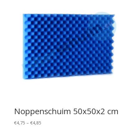
Noppenschuim 50x50x2 cm
Price
€
4,75
–
€
4,85
range:
€4,75