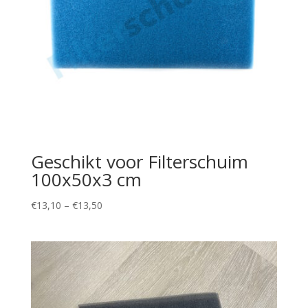
Geschikt voor Filterschuim
100x50x3 cm
Price
€
13,10
–
€
13,50
range:
€13,10
through
€13,50