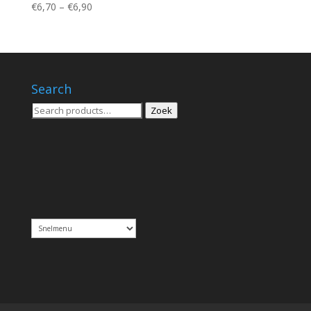
Price
€
6,70
–
€
6,90
range:
€6,70
through
€6,90
Search
Zoeken
Zoek
voor: