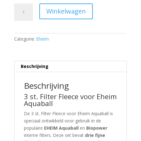
Geschikt
Winkelwagen
voor
3
st.
Filter
Categorie:
Eheim
Fleece
Geschikt
voor
Eheim
Beschrijving
Aquaball
60/130/180
Beschrijving
&
2208-
3 st. Filter Fleece voor Eheim
2212
Aquaball
quantity
De 3 st. Filter Fleece voor Eheim Aquaball is
speciaal ontwikkeld voor gebruik in de
populaire
EHEIM Aquaball
en
Biopower
interne filters. Deze set bevat
drie fijne