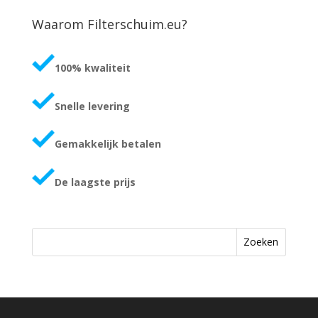
€1,40
through
Waarom Filterschuim.eu?
€2,05
100% kwaliteit
Snelle levering
Gemakkelijk betalen
De laagste prijs
Zoeken