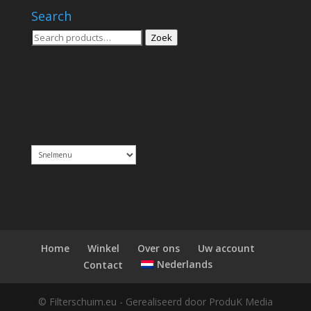
Search
Zoeken
Zoek
voor:
Home
Winkel
Over ons
Uw account
Nederlands
Contact
© Filterschuim.eu - Gerealiseerd door ProduK Media