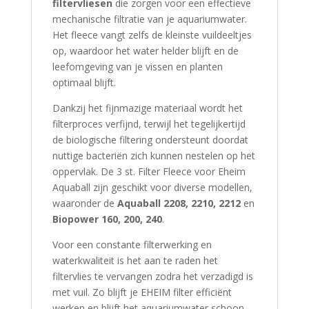
filtervliesen
die zorgen voor een effectieve
mechanische filtratie van je aquariumwater.
Het fleece vangt zelfs de kleinste vuildeeltjes
op, waardoor het water helder blijft en de
leefomgeving van je vissen en planten
optimaal blijft.
Dankzij het fijnmazige materiaal wordt het
filterproces verfijnd, terwijl het tegelijkertijd
de biologische filtering ondersteunt doordat
nuttige bacteriën zich kunnen nestelen op het
oppervlak. De 3 st. Filter Fleece voor Eheim
Aquaball zijn geschikt voor diverse modellen,
waaronder de
Aquaball 2208, 2210, 2212
en
Biopower 160, 200, 240
.
Voor een constante filterwerking en
waterkwaliteit is het aan te raden het
filtervlies te vervangen zodra het verzadigd is
met vuil. Zo blijft je EHEIM filter efficiënt
werken en blijft het aquariumwater schoon