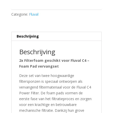
geschikt
voor
Fluval
Categorie:
Fluval
C4
Foam
Pad
quantity
Beschrijving
Beschrijving
2x Filterfoam geschikt voor Fluval C4 –
Foam Pad vervangset
Deze set van twee hoogwaardige
filtersponzen is speciaal ontworpen als
vervangend filtermateriaal voor de Fluval C4
Power Filter. De foam pads vormen de
eerste fase van het filtratieproces en zorgen
voor een krachtige en betrouwbare
mechanische filtratie. Dankzij hun grove