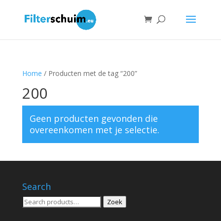
Home
/ Producten met de tag “200”
200
Geen producten gevonden die
overeenkomen met je selectie.
Search
Zoeken
Zoek
voor: