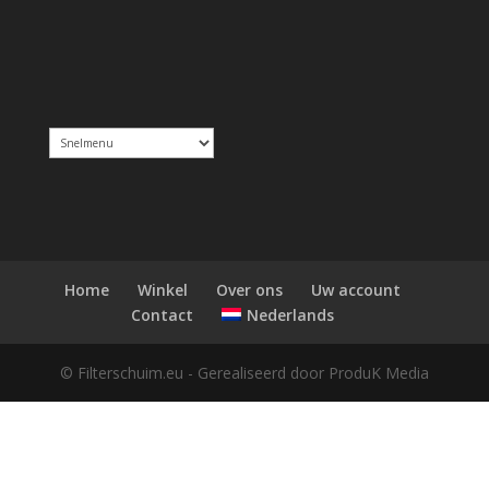
Home
Winkel
Over ons
Uw account
Nederlands
Contact
© Filterschuim.eu - Gerealiseerd door ProduK Media