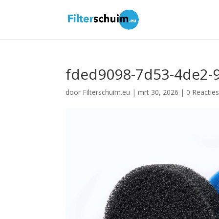
fded9098-7d53-4de2-
door
Filterschuim.eu
|
mrt 30, 2026
|
0 Reactie