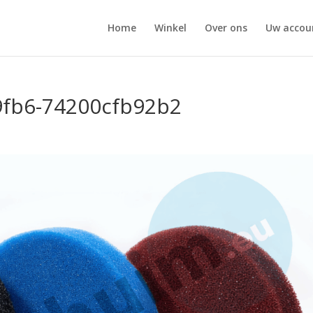
Home
Winkel
Over ons
Uw accou
9fb6-74200cfb92b2
s