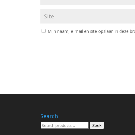
Mijn naam, e-mail en site opslaan in deze br
Search
Zoeken
Zoek
voor: